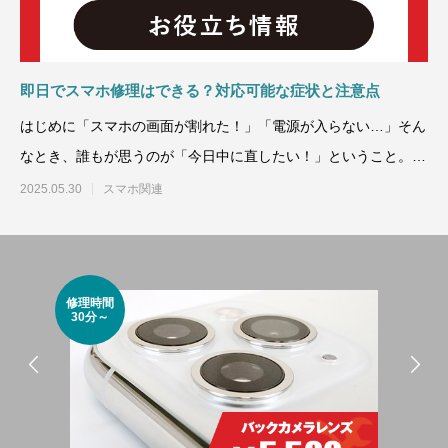
即日でスマホ修理はできる？対応可能な症状と注意点
はじめに「スマホの画面が割れた！」「電源が入らない…」そん
なとき、誰もが思うのが「今日中に直したい！」ということ。ス
マートフォン
2025.05.30
スマホ関連
修理時間
修理
30分～
45