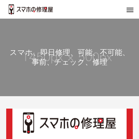
スマホ、即日修理、可能、不可能、
事前、チェック、修理
バッテリー
画
iPhone
iP