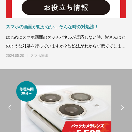
スマホの画面が動かない…そんな時の対処法！
はじめにスマホ画面のタッチパネルが反応しない時、皆さんはど
のような対処を行っていますか？対処法がわからず慌ててしまう
人も少なくな
2024.05.20
スマホ関連
修理時間
修理
30分～
45