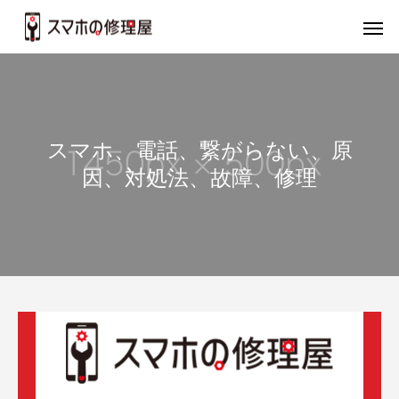
スマホ、電話、繋がらない、原
因、対処法、故障、修理
バッテリー
画
iPhone
iP