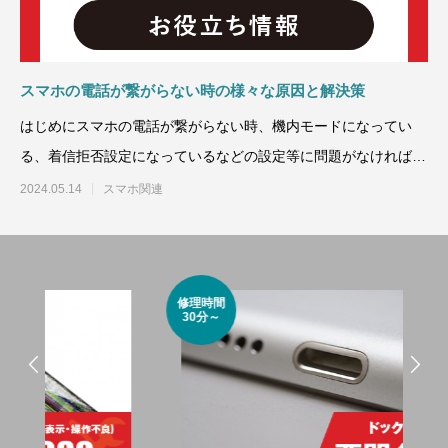
スマホの電話が繋がらない時の様々な原因と解決策
はじめにスマホの電話が繋がらない時、機内モードになってい
る、着信拒否設定になっているなどの設定等に問題がなければ、
本体以外に問題
2024.05.14
スマホ関連
修理時間
30分～