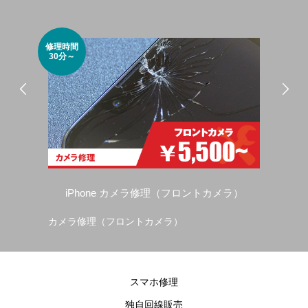
修理時間
修理
30分～
30
iPhone カメラ修理（フロントカメラ）
カメラ修理（フロントカメラ）
ド
スマホ修理
独自回線販売