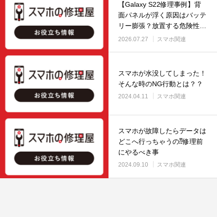
【Galaxy S22修理事例】背
面パネルが浮く原因はバッテ
リー膨張？放置する危険性を
解説
2026.07.27
スマホ関連
スマホが水没してしまった！
そんな時のNG行動とは？？
2024.04.11
スマホ関連
スマホが故障したらデータは
どこへ行っちゃうの⁇修理前
にやるべき事
2024.09.10
スマホ関連