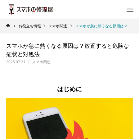
お役立ち情報
スマホ関連
スマホが急に熱くなる原因は？放置すると危険な症状と対処法
スマホが急に熱くなる原因は？放置すると危険な
症状と対処法
2025.07.31
スマホ関連
はじめに
バッテリー
画
iPhone
iP