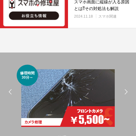
スマホ画面に縦線が入る原因
とは⁇その対処法も解説
2024.11.18
スマホ関連
修理時間
修理
30分～
15