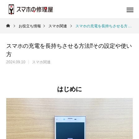
お役立ち情報
スマホ関連
スマホの充電を長持ちさせる方法⁇その設定や使い方
スマホの充電を長持ちさせる方法⁇その設定や使い
方
2024.09.10
スマホ関連
はじめに
バッテリー
画
iPhone
iP