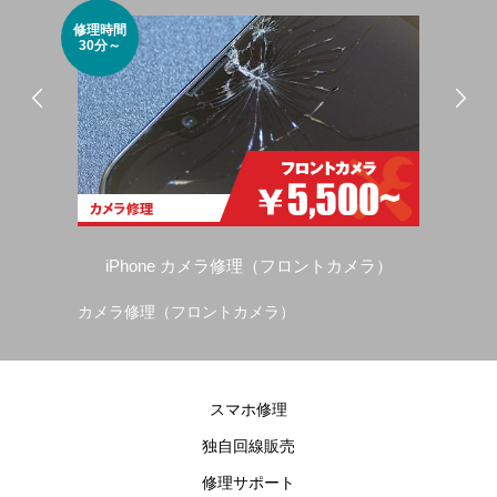
修理時間
修理
30分～
30
iPhone カメラ修理（フロントカメラ）
カメラ修理（フロントカメラ）
カ
スマホ修理
独自回線販売
修理サポート