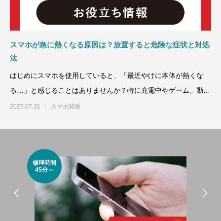
スマホが急に熱くなる原因は？放置すると危険な症状と対処
法
はじめにスマホを使用していると、「最近やけに本体が熱くな
る…」と感じることはありませんか？特に充電中やゲーム、動画
視聴をしているとき
2025.07.31
スマホ関連
修理時間
修理
45分～
30