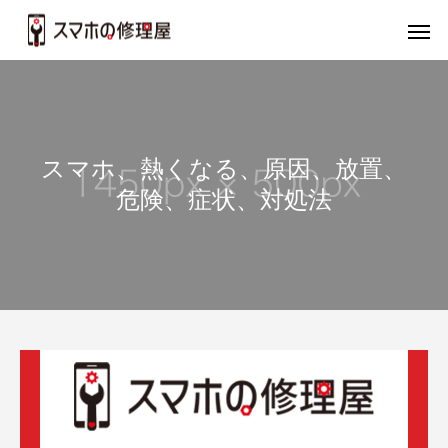
スマホ、熱くなる、原因、放置、
危険、症状、対処法
バッテリー
画
iPhone
iP