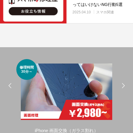
ってはいけないNG行動5選
2025.04.10
スマホ関連
修理時間
修理
30分～
30
iPhone 画面交換（ガラス割れ）